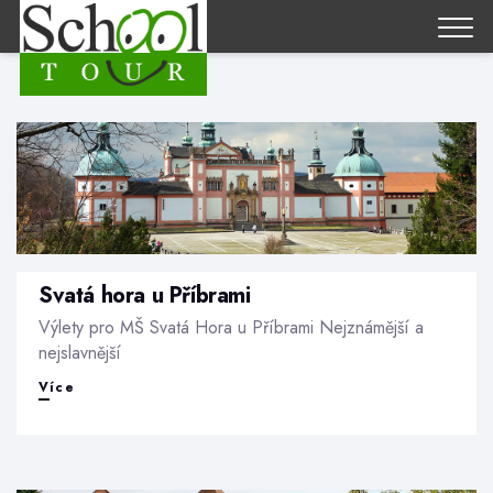
Svatá hora u Příbrami
Výlety pro MŠ Svatá Hora u Příbrami Nejznámější a
nejslavnější
Svatá
Více
hora
u
Příbrami