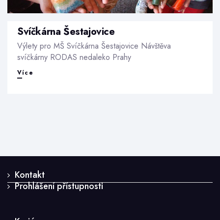
Svíčkárna Šestajovice
Výlety pro MŠ Svíčkárna Šestajovice Návštěva
svíčkárny RODAS nedaleko Prahy
Svíčkárna
Více
Šestajovice
Kontakt
Prohlášení přístupnosti