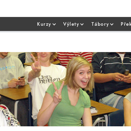
Kurzy
Výlety
Tábory
Pře