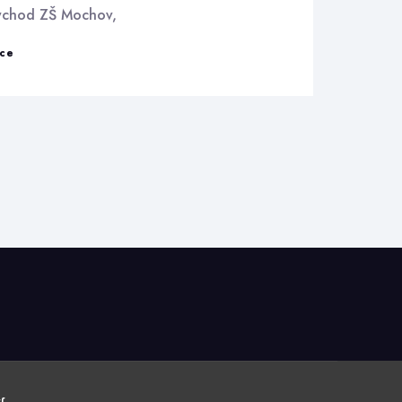
ýchod ZŠ Mochov,
Základní
ce
školy