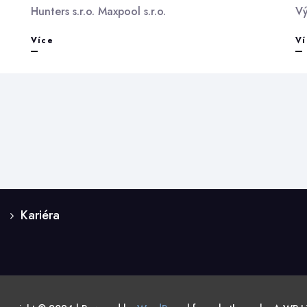
Hunters s.r.o. Maxpool s.r.o.
V
Firmy
Více
Ví
Kariéra