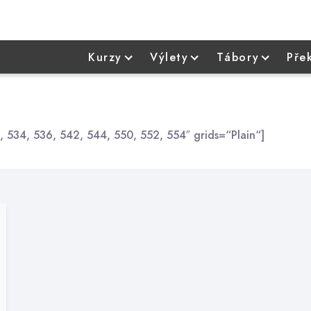
Kurzy
Výlety
Tábory
Pře
1, 534, 536, 542, 544, 550, 552, 554″ grids=“Plain“]