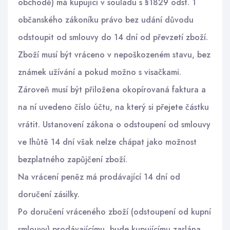
obchodě) má kupující v souladu s §1829 odst. 1
občanského zákoníku právo bez udání důvodu
odstoupit od smlouvy do 14 dní od převzetí zboží.
Zboží musí být vráceno v nepoškozeném stavu, bez
známek užívání a pokud možno s visačkami.
Zároveň musí být přiložena okopírovaná faktura a
na ní uvedeno číslo účtu, na který si přejete částku
vrátit. Ustanovení zákona o odstoupení od smlouvy
ve lhůtě 14 dní však nelze chápat jako možnost
bezplatného zapůjčení zboží.
Na vrácení peněz má prodávající 14 dní od
doručení zásilky.
Po doručení vráceného zboží (odstoupení od kupní
smlouvy) prodávajícímu, bude kupujícímu zaslána